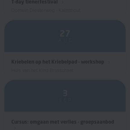
T-day tienerfestival
Domein Diesterweg - Kalmthout
27
AUG
Kriebelen op het Kriebelpad - workshop
Huis van het Kind Brasschaat
3
SEP
Cursus: omgaan met verlies - groepsaanbod