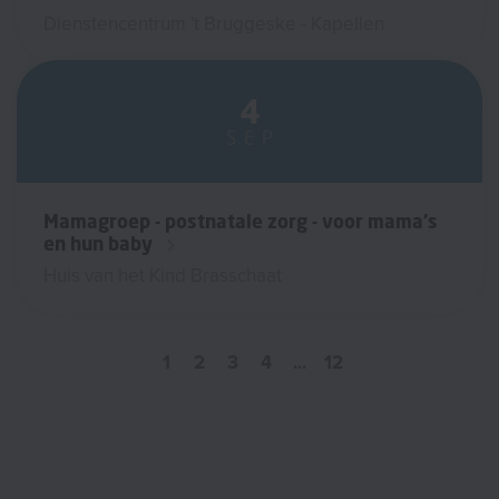
Dienstencentrum 't Bruggeske - Kapellen
4
SEP
Mamagroep - postnatale zorg - voor mama's
en hun baby
Huis van het Kind Brasschaat
1
2
3
4
...
12