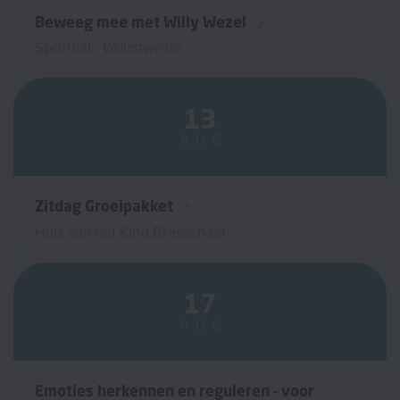
Beweeg mee met Willy Wezel
Sporthal - Wuustwezel
13
AUG
Zitdag Groeipakket
Huis van het Kind Brasschaat
17
AUG
Emoties herkennen en reguleren - voor