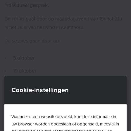
individueel gesprek.
De reeks gaat door op maandagavond van 19u tot 21u
in het Huis van het Kind in Kalmthout.
De sessies gaan door op:
5 oktober
19 oktober
9 november
Cookie-instellingen
23 november
7 december
Wanneer u een website bezoekt, kan deze informatie in
uw browser worden opgeslaan of opgehaald, meestal in
Het individueel gesprek plannen we op vraag in de