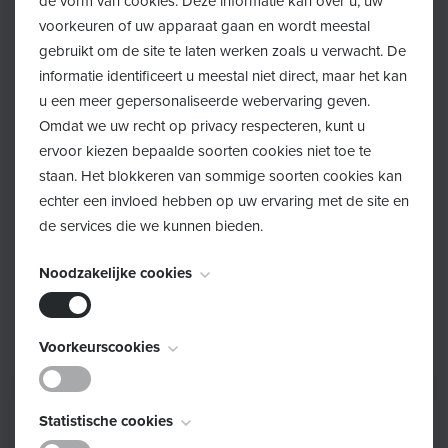
de vorm van cookies. Deze informatie kan over u, uw
week van 14 december.
voorkeuren of uw apparaat gaan en wordt meestal
gebruikt om de site te laten werken zoals u verwacht. De
Deelname aan de cursus is gratis.
informatie identificeert u meestal niet direct, maar het kan
u een meer gepersonaliseerde webervaring geven.
Meer informatie:
davinia@hetopenpoortje.be
of
Omdat we uw recht op privacy respecteren, kunt u
03/383.26.51
ervoor kiezen bepaalde soorten cookies niet toe te
staan. Het blokkeren van sommige soorten cookies kan
echter een invloed hebben op uw ervaring met de site en
Inschrijven
de services die we kunnen bieden.
Noodzakelijke cookies
Schrijf je in!
Deze cookies zijn noodzakelijk voor het functioneren van
Voorkeurscookies
de website en kunnen niet worden uitgeschakeld. Ze
worden meestal alleen ingesteld als reactie op acties die
Deze cookies, ook bekend als "functionaliteitscookies",
door u worden uitgevoerd en die neerkomen op een
Statistische cookies
stellen een website in staat om keuzes die u in het
verzoek om services, zoals het instellen van uw