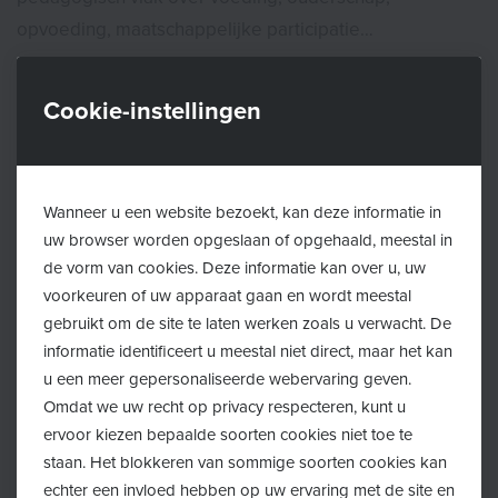
opvoeding, maatschappelijke participatie…
Een bezoek aan het consultatiebureau is gratis. Wegen
Cookie-instellingen
en meten kan steeds zonder afspraak tijdens de
openingsuren van het consultatiebureau.
Wanneer u een website bezoekt, kan deze informatie in
Afspraak maken of verplaatsen?
uw browser worden opgeslaan of opgehaald, meestal in
de vorm van cookies. Deze informatie kan over u, uw
Een afspraak met het consultatiebureau kan je maken
voorkeuren of uw apparaat gaan en wordt meestal
of verplaatsen via:
gebruikt om de site te laten werken zoals u verwacht. De
informatie identificeert u meestal niet direct, maar het kan
u een meer gepersonaliseerde webervaring geven.
Van 08u00-20u00 via de Kind&Gezin lijn: 078 150
Omdat we uw recht op privacy respecteren, kunt u
100
ervoor kiezen bepaalde soorten cookies niet toe te
staan. Het blokkeren van sommige soorten cookies kan
Online via
Mijn Kind&Gezin
echter een invloed hebben op uw ervaring met de site en