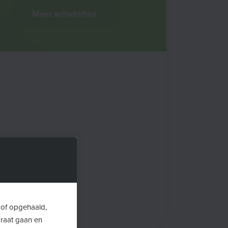
Meer activiteiten
 of opgehaald,
araat gaan en