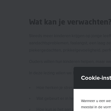
Wat kan je verwachten
Steeds meer kinderen krijgen op jonge leefti
aandachtsproblemen, faalangst, een laag ze
piekergedachten, prikkelgevoeligheid, perfe
Ouders willen hun kinderen helpen, maar we
In deze lezing wilen we helpen bij vragen zo
Cookie-inst
Hoe herken je stresssignalen bij je kind
Wat gebeurt er in het lichaam en in het 
Wanneer u een web
meestal in de vor
Hoe kun je het aan je kind uitleggen?