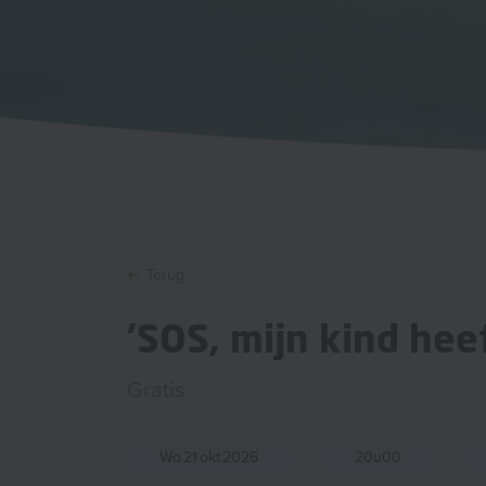
Terug
'SOS, mijn kind heef
Gratis
Wo
21
okt
2026
20u00