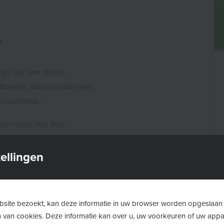
?
jd last van stress,
lfbeeld, slaapproblemen,
ctionisme, ...
ten vaak niet hoe.
als:
ellingen
?
hoofd van je kind?
site bezoekt, kan deze informatie in uw browser worden opgeslaan
m van cookies. Deze informatie kan over u, uw voorkeuren of uw app