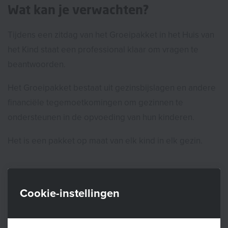
Wat kan je verwachten?
Tijdens een zitdag van het Groeipakket in het Huis van
het Kind staat een professional klaar om vragen te
beantwoorden.
Het Groeipakket bestaat uit gezinsbijslagen en andere
financiële tegemoetkomingen om gezinnen te
ondersteunen in de opvoeding van hun kinderen.
Het is een pakket op maat van elk kind in elk gezin.
Voor wie?
Cookie-instellingen
Voor iedereen met vragen over het Groeipakket. Je
bent welkom zonder afspraak.