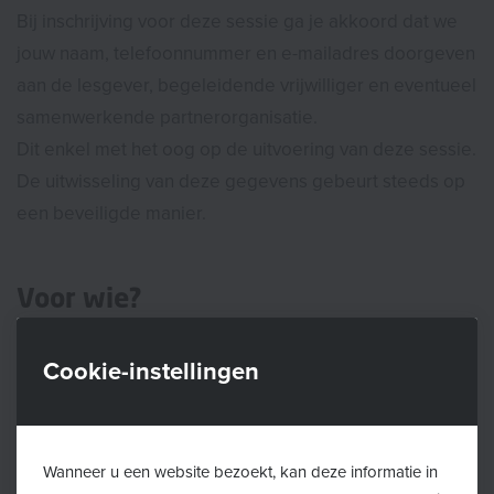
Bij inschrijving voor deze sessie ga je akkoord dat we
jouw naam, telefoonnummer en e-mailadres doorgeven
aan de lesgever, begeleidende vrijwilliger en eventueel
samenwerkende partnerorganisatie.
Dit enkel met het oog op de uitvoering van deze sessie.
De uitwisseling van deze gegevens gebeurt steeds op
een beveiligde manier.
Voor wie?
Welkom aan alle baby’s tussen zes weken en zes
Cookie-instellingen
maanden oud, vergezeld van mama of papa.
Wat breng jij mee?
Wanneer u een website bezoekt, kan deze informatie in