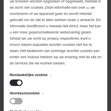
uw browser worden opgeslaan of opgehaald, meestal in
Drie handdoeken
de vorm van cookies. Deze informatie kan over u, uw
voorkeuren of uw apparaat gaan en wordt meestal
Luier(s)
gebruikt om de site te laten werken zoals u verwacht. De
informatie identificeert u meestal niet direct, maar het kan
Een neutrale babyolie, bv. amandelolie
u een meer gepersonaliseerde webervaring geven.
Omdat we uw recht op privacy respecteren, kunt u
ervoor kiezen bepaalde soorten cookies niet toe te
Inschrijven
staan. Het blokkeren van sommige soorten cookies kan
echter een invloed hebben op uw ervaring met de site en
Schrijf je in!
de services die we kunnen bieden.
Noodzakelijke cookies
Deze cookies zijn noodzakelijk voor het functioneren van
Voorkeurscookies
de website en kunnen niet worden uitgeschakeld. Ze
worden meestal alleen ingesteld als reactie op acties die