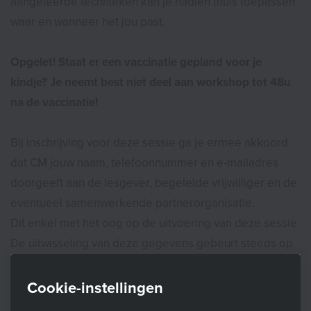
aangeleerde technieken kan je nadien thuis toepassen
waar en wanneer het jou past.
Opgelet! Staat er een vaccinatie gepland voor je
kindje? Je neemt best niet deel aan workshop tot 48u
na de vaccinatie!
Bij inschrijving voor deze sessie ga je ermee akkoord
dat CM jouw naam, telefoonnummer en e-mailadres
doorgeeft aan de lesgever, begeleide vrijwilliger en de
eventueel samenwerkende partnerorganisatie.
Dit enkel met het oog op de uitvoering van deze sessie.
De uitwisseling van deze gegevens gebeurt steeds op
een beveiligde manier.
Cookie-instellingen