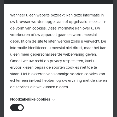
Voor wie?
Welkom aan alle baby’s tussen zes weken en zes
Wanneer u een website bezoekt, kan deze informatie in
uw browser worden opgeslaan of opgehaald, meestal in
maanden oud, vergezeld van mama of papa.
de vorm van cookies. Deze informatie kan over u, uw
voorkeuren of uw apparaat gaan en wordt meestal
Wat breng je mee?
gebruikt om de site te laten werken zoals u verwacht. De
informatie identificeert u meestal niet direct, maar het kan
u een meer gepersonaliseerde webervaring geven.
- Drie handdoeken
Omdat we uw recht op privacy respecteren, kunt u
- Luier(s)
ervoor kiezen bepaalde soorten cookies niet toe te
- Een neutrale babyolie, bv. amandelolie
staan. Het blokkeren van sommige soorten cookies kan
echter een invloed hebben op uw ervaring met de site en
de services die we kunnen bieden.
Inschrijven
Noodzakelijke cookies
Schrijf je in!