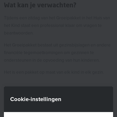
Wat kan je verwachten?
Tijdens een zitdag van het Groeipakket in het Huis van
het Kind staat een professional klaar om vragen te
beantwoorden.
Het Groeipakket bestaat uit gezinsbijslagen en andere
financiële tegemoetkomingen om gezinnen te
ondersteunen in de opvoeding van hun kinderen.
Het is een pakket op maat van elk kind in elk gezin.
Voor wie?
Cookie-instellingen
Voor iedereen met vragen over het Groeipakket. Je
bent welkom zonder afspraak.