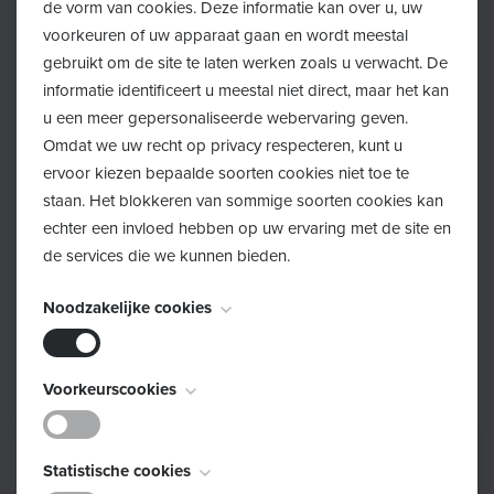
Zelf groeien in de rol als hulpverlener
de vorm van cookies. Deze informatie kan over u, uw
voorkeuren of uw apparaat gaan en wordt meestal
gebruikt om de site te laten werken zoals u verwacht. De
Wanneer?
informatie identificeert u meestal niet direct, maar het kan
u een meer gepersonaliseerde webervaring geven.
In de regio Voor- en Noorderkempen worden er in
Omdat we uw recht op privacy respecteren, kunt u
2026 casusoverleggen georganiseerd. Deze gaan
ervoor kiezen bepaalde soorten cookies niet toe te
staan. Het blokkeren van sommige soorten cookies kan
steeds door van 10u00-13u00 met van 12u00-13u00 een
echter een invloed hebben op uw ervaring met de site en
netwerkmoment met lunch.
de services die we kunnen bieden.
Je schrijft je in via onderstaande link.
Noodzakelijke cookies
Dinsdag 24 november in Essen
Deze cookies zijn noodzakelijk voor het functioneren van
Voorkeurscookies
de website en kunnen niet worden uitgeschakeld. Ze
worden meestal alleen ingesteld als reactie op acties die
Deze cookies, ook bekend als "functionaliteitscookies",
door u worden uitgevoerd en die neerkomen op een
Statistische cookies