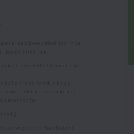
?
 gaat er een Speelbabbel door in de
t Egeltje in het Park.
r kinderen van 0 tot 3 jaar en hun
 koffie of thee, terwijl je kindje
en kindvriendelijke omgeving. Voor
) tussendoortje.
et nodig.
ert aanwezig op de Speelbabbel