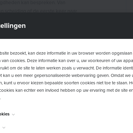
orgdheden kan bespreken. Van
 een scheiding of de eerste keer naar
ellingen
pagina
, want één keer per maand
al
. Hetzelfde concept maar met een
ijk knutselmoment. Ook deze
site bezoekt, kan deze informatie in uw browser worden opgeslaan
 wel vooraf inschrijven.
m van cookies. Deze informatie kan over u, uw voorkeuren of uw app
uikt om de site te laten werken zoals u verwacht. De informatie identi
 te blijven van onze
 het kan u een meer gepersonaliseerde webervaring geven. Omdat we 
gheid van onze opvoedingsexpert!
n, kunt u ervoor kiezen bepaalde soorten cookies niet toe te staan. 
ookies kan echter een invloed hebben op uw ervaring met de site en
.
okies
noodzakelijk voor het functioneren van de website en kunnen niet w
worden meestal alleen ingesteld als reactie op acties die door u wor