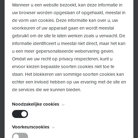
Wanneer u een website bezoekt, kan deze informatie in
Drie handdoeken
uw browser worden opgeslaan of opgehaald, meestal in
de vorm van cookies. Deze informatie kan over u, uw
Luier(s)
voorkeuren of uw apparaat gaan en wordt meestal
gebruikt om de site te laten werken zoals u verwacht. De
Een neutrale babyolie, bv. amandelolie
informatie identificeert u meestal niet direct, maar het kan
u een meer gepersonaliseerde webervaring geven.
We vragen om een kwartiertje vroeger aanwezig te zijn.
Omdat we uw recht op privacy respecteren, kunt u
ervoor kiezen bepaalde soorten cookies niet toe te
staan. Het blokkeren van sommige soorten cookies kan
Inschrijven
echter een invloed hebben op uw ervaring met de site en
de services die we kunnen bieden.
Schrijf je hier in!
Noodzakelijke cookies
Deze cookies zijn noodzakelijk voor het functioneren van
Voorkeurscookies
de website en kunnen niet worden uitgeschakeld. Ze