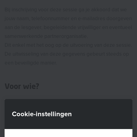
Bij inschrijving voor deze sessie ga je akkoord dat we
jouw naam, telefoonnummer en e-mailadres doorgeven
aan de lesgever, begeleidende vrijwilliger en eventueel
samenwerkende partnerorganisatie.
Dit enkel met het oog op de uitvoering van deze sessie.
De uitwisseling van deze gegevens gebeurt steeds op
een beveiligde manier.
Voor wie?
Welkom aan alle baby’s tussen zes weken en zes
maanden oud, vergezeld van mama of papa.
Cookie-instellingen
Wat breng je mee?