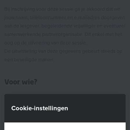
Bij inschrijving voor deze sessie ga je akkoord dat we
jouw naam, telefoonnummer en e-mailadres doorgeven
aan de lesgever, begeleidende vrijwilliger en eventueel
samenwerkende partnerorganisatie. Dit enkel met het
oog op de uitvoering van deze sessie.
De uitwisseling van deze gegevens gebeurt steeds op
een beveiligde manier.
Voor wie?
Welkom aan alle baby’s tussen zes weken en zes
maanden oud, vergezeld van mama of papa.
Cookie-instellingen
Wat breng je mee?