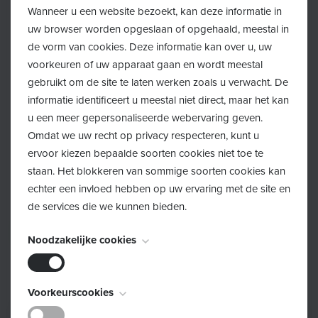
Wanneer u een website bezoekt, kan deze informatie in
Drie handdoeken
uw browser worden opgeslaan of opgehaald, meestal in
de vorm van cookies. Deze informatie kan over u, uw
Luier(s)
voorkeuren of uw apparaat gaan en wordt meestal
gebruikt om de site te laten werken zoals u verwacht. De
Een neutrale babyolie, bv. amandelolie
informatie identificeert u meestal niet direct, maar het kan
u een meer gepersonaliseerde webervaring geven.
Omdat we uw recht op privacy respecteren, kunt u
ervoor kiezen bepaalde soorten cookies niet toe te
staan. Het blokkeren van sommige soorten cookies kan
Inschrijven
echter een invloed hebben op uw ervaring met de site en
de services die we kunnen bieden.
Schrijf je hier in!
Noodzakelijke cookies
Deze cookies zijn noodzakelijk voor het functioneren van
Voorkeurscookies
de website en kunnen niet worden uitgeschakeld. Ze