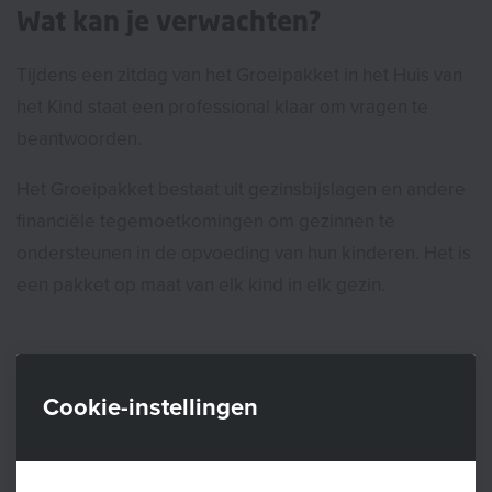
Wat kan je verwachten?
Tijdens een zitdag van het Groeipakket in het Huis van
het Kind staat een professional klaar om vragen te
beantwoorden.
Het Groeipakket bestaat uit gezinsbijslagen en andere
financiële tegemoetkomingen om gezinnen te
ondersteunen in de opvoeding van hun kinderen. Het is
een pakket op maat van elk kind in elk gezin.
Voor wie?
Cookie-instellingen
Voor iedereen met vragen over het Groeipakket. Je
bent welkom zonder afspraak.