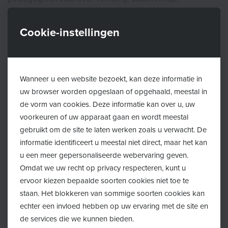
opvoeding, maatschappelijke participatie…
Cookie-instellingen
Een bezoek aan het consultatiebureau is gratis. Wegen
en meten kan steeds zonder afspraak tijdens de
openingsuren van het consultatiebureau.
Wanneer u een website bezoekt, kan deze informatie in
uw browser worden opgeslaan of opgehaald, meestal in
Afspraak maken of verplaatsen?
de vorm van cookies. Deze informatie kan over u, uw
voorkeuren of uw apparaat gaan en wordt meestal
gebruikt om de site te laten werken zoals u verwacht. De
Een afspraak met het consultatiebureau kan je maken
informatie identificeert u meestal niet direct, maar het kan
of verplaatsen:
u een meer gepersonaliseerde webervaring geven.
Omdat we uw recht op privacy respecteren, kunt u
Van 08u00-20u00 via de Kind&Gezin lijn:
078 150
ervoor kiezen bepaalde soorten cookies niet toe te
100
staan. Het blokkeren van sommige soorten cookies kan
echter een invloed hebben op uw ervaring met de site en
Online via
Mijn Kind&Gezin
de services die we kunnen bieden.