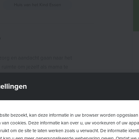
Huis van het Kind Essen
?
 zorg en aandacht gaan naar het
 ruimte om jezelf als mama te
ellingen
ngen delen met andere kersverse
d ouderschap, zelfzorg,
site bezoekt, kan deze informatie in uw browser worden opgeslaan
m van cookies. Deze informatie kan over u, uw voorkeuren of uw app
uikt om de site te laten werken zoals u verwacht. De informatie identi
 het kan u een meer gepersonaliseerde webervaring geven. Omdat we 