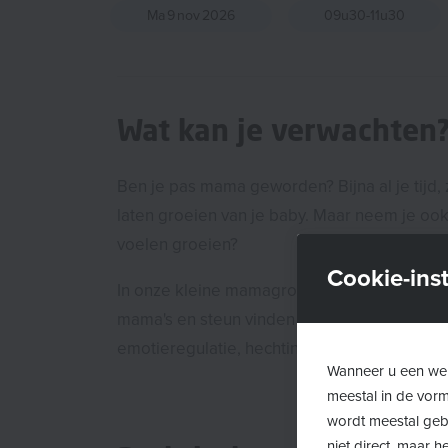
Ma
9
nov
2026
09u30-11u30
Wat kan je verwachten
Ben je pas mama geworden? Bijna al je tijd,
laten groeien van je baby. Maar neem je ook
voelen groeien?
Cookie-inst
In onze kleine mamagroep kan je je ervari
mama's en steun vinden rond thema's als mil
emotieregulatie, hechting, partnerschap,...
Wanneer u een web
meestal in de vor
wordt meestal gebr
niet direct, maar