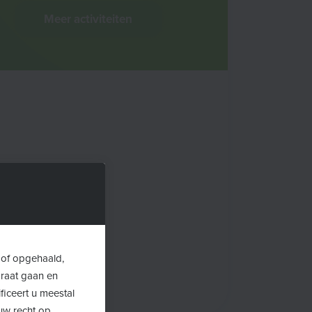
Meer activiteiten
 of opgehaald,
araat gaan en
ficeert u meestal
uw recht op