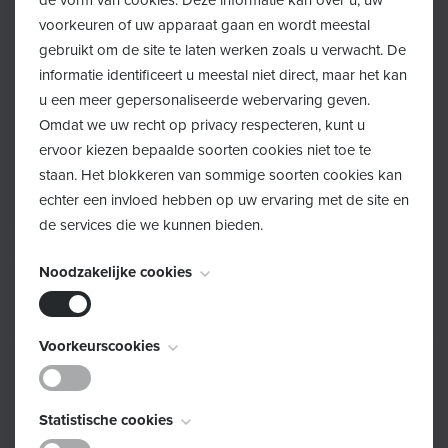
Kostprijs
50 euro per gezin (max. 2 personen), inclusief
voorkeuren of uw apparaat gaan en wordt meestal
werkmateriaal
gebruikt om de site te laten werken zoals u verwacht. De
Capaciteit
: max. 15 personen
informatie identificeert u meestal niet direct, maar het kan
u een meer gepersonaliseerde webervaring geven.
Omdat we uw recht op privacy respecteren, kunt u
ervoor kiezen bepaalde soorten cookies niet toe te
Inschrijven
staan. Het blokkeren van sommige soorten cookies kan
echter een invloed hebben op uw ervaring met de site en
de services die we kunnen bieden.
Schrijf je in!
Noodzakelijke cookies
Deze cookies zijn noodzakelijk voor het functioneren van
Voorkeurscookies
de website en kunnen niet worden uitgeschakeld. Ze
worden meestal alleen ingesteld als reactie op acties die
Deze cookies, ook bekend als "functionaliteitscookies",
door u worden uitgevoerd en die neerkomen op een
Statistische cookies
stellen een website in staat om keuzes die u in het
verzoek om services, zoals het instellen van uw