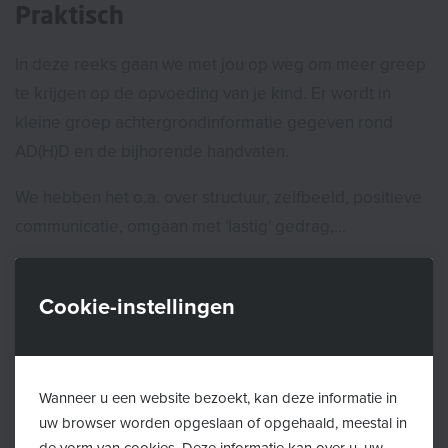
Praktisch
In deze reeks gaan we met jou op weg om meer greep
te krijgen op de opvoeding van je kind. Er wordt in
kleine groep achtergrondinformatie gegeven rond
AD(H)D en de bijhorende handvaten.
We hebben het o.a. over structuur, zelfbeeld, positieve
communicatie, omgaan met 'lastig' gedrag,...
Er is zeker ook ruimte voor het uitwisselen van
dagelijkse ervaringen en praktische oefeningen.
Cookie-instellingen
Begeleiding
: OLO-Rotonde vzw - medewerkers
Opvoedingswinkel
Wanneer u een website bezoekt, kan deze informatie in
Voor wie:
Ouders van lagere schoolkinderen met (een
uw browser worden opgeslaan of opgehaald, meestal in
vermoeden van) AD(H)D
de vorm van cookies. Deze informatie kan over u, uw