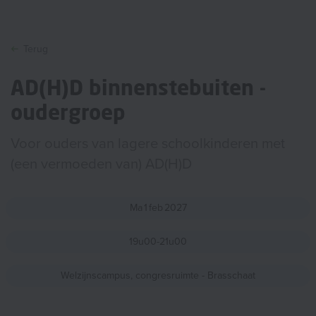
Terug
AD(H)D binnenstebuiten -
oudergroep
Voor ouders van lagere schoolkinderen met
(een vermoeden van) AD(H)D
Ma
1
feb
2027
19u00-21u00
Welzijnscampus, congresruimte - Brasschaat