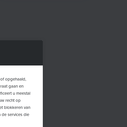
 of opgehaald,
araat gaan en
ficeert u meestal
uw recht op
Het blokkeren van
 de services die