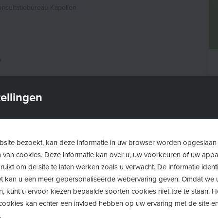
nsultatiebureau Kapellen
?
n een kind zijn er verschillende
ellingen
e daarvan vinden plaats in een
e zorg op maat: medische
site bezoekt, kan deze informatie in uw browser worden opgeslaan
m van cookies. Deze informatie kan over u, uw voorkeuren of uw app
volutie in groei (lengte, gewicht en
uikt om de site te laten werken zoals u verwacht. De informatie identi
 (motoriek en taal), gehoor- en
 het kan u een meer gepersonaliseerde webervaring geven. Omdat we 
professioneel advies op
n, kunt u ervoor kiezen bepaalde soorten cookies niet toe te staan. 
eding, ouderschap, opvoeding,
ookies kan echter een invloed hebben op uw ervaring met de site en
.