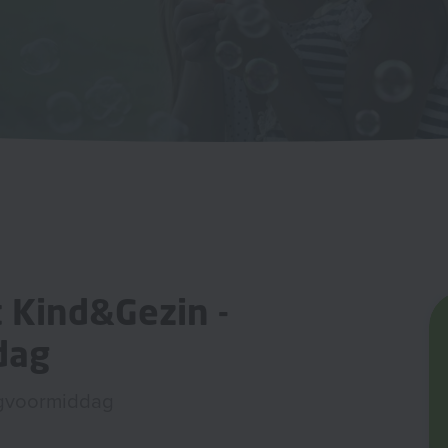
 Kind&Gezin -
dag
agvoormiddag