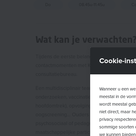
Do
08.45u-11.45u
Co
Wat kan je verwachten
Tijdens de eerste belangrijke levensjaren va
Cookie-inst
contactmomenten met Kind&Gezin. De meest
consultatiebureau.
Een multidisciplinair team biedt preventiev
Wanneer u een web
meestal in de vor
onderzoeken, vaccinaties, opvolging van de e
wordt meestal gebr
hoofdomtrek), opvolging van de ontwikkeling
niet direct, maar
oogscreening… Ouders krijgen praktisch en 
privacy respectere
psychosociaal of pedagogisch vlak over vo
sommige soorten c
maatschappelijke participatie…
we kunnen bieden