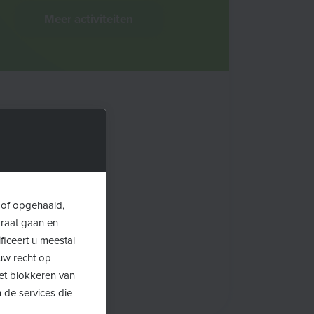
Meer activiteiten
 of opgehaald,
araat gaan en
ficeert u meestal
uw recht op
Het blokkeren van
 de services die