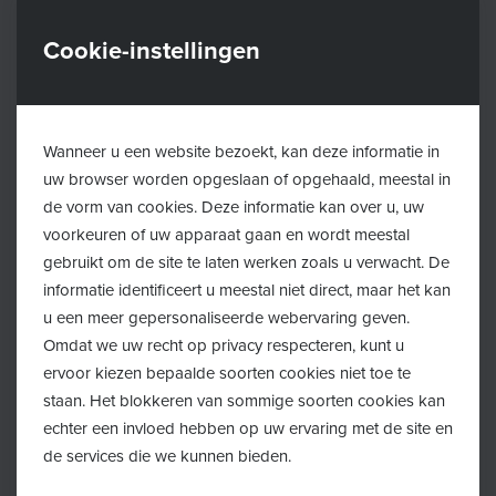
Heb je vragen over het Groeipakket? Tijdens een
zitdag van het Groeipakket staat een professional klaar
Cookie-instellingen
om vragen te beantwoorden.
Het Groeipakket (de vroegere kinderbijslag) is een
Wanneer u een website bezoekt, kan deze informatie in
pakket met financiële ondersteuningen op maat van je
uw browser worden opgeslaan of opgehaald, meestal in
kind en je gezin.
de vorm van cookies. Deze informatie kan over u, uw
voorkeuren of uw apparaat gaan en wordt meestal
Iedereen met vragen over het Groeipakket is welkom.
gebruikt om de site te laten werken zoals u verwacht. De
Je hoeft geen afspraak te maken.
informatie identificeert u meestal niet direct, maar het kan
u een meer gepersonaliseerde webervaring geven.
Waar en wanneer?
Omdat we uw recht op privacy respecteren, kunt u
ervoor kiezen bepaalde soorten cookies niet toe te
staan. Het blokkeren van sommige soorten cookies kan
Op maandag (4de van de maand):
echter een invloed hebben op uw ervaring met de site en
de services die we kunnen bieden.
In Huis van het Kind Wuustwezel: