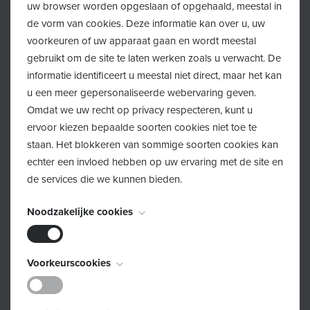
uw browser worden opgeslaan of opgehaald, meestal in
Terug
de vorm van cookies. Deze informatie kan over u, uw
voorkeuren of uw apparaat gaan en wordt meestal
gebruikt om de site te laten werken zoals u verwacht. De
Altijd hulp binnen handbereik:
informatie identificeert u meestal niet direct, maar het kan
nieuwe kaartjes voor ouders
u een meer gepersonaliseerde webervaring geven.
Omdat we uw recht op privacy respecteren, kunt u
Tijdens de Week van de Opvoeding, die doorgaat van
ervoor kiezen bepaalde soorten cookies niet toe te
16 tot 23 mei, lanceren we een nieuw initiatief dat
staan. Het blokkeren van sommige soorten cookies kan
ouders op weg helpt bij vragen en zorgen. Daarbij staat
echter een invloed hebben op uw ervaring met de site en
de services die we kunnen bieden.
één duidelijke boodschap centraal: ouders staan er niet
alleen voor.
Noodzakelijke cookies
Met de kaartjes ‘ondersteuning nodig als ouder’ willen
we jullie op weg helpen wanneer je vragen, zorgen of
Deze cookies zijn noodzakelijk voor het functioneren van
Voorkeurscookies
nood hebt aan ondersteuning. Op de kaartjes staan
de website en kunnen niet worden uitgeschakeld. Ze
belangrijke telefoonnummers, websites en
worden meestal alleen ingesteld als reactie op acties die