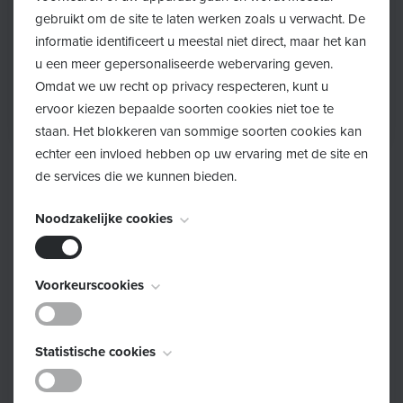
gebruikt om de site te laten werken zoals u verwacht. De
informatie identificeert u meestal niet direct, maar het kan
u een meer gepersonaliseerde webervaring geven.
Omdat we uw recht op privacy respecteren, kunt u
ervoor kiezen bepaalde soorten cookies niet toe te
staan. Het blokkeren van sommige soorten cookies kan
echter een invloed hebben op uw ervaring met de site en
de services die we kunnen bieden.
Terug
Noodzakelijke cookies
Op 7 maart organiseerden de Huizen van het Kind,
1Gezin1Plan, Eerstelijnszone Noorderkempen en het
Deze cookies zijn noodzakelijk voor het functioneren van
Voorkeurscookies
GBO de Welzijnsbeurs. De beurs bracht organisaties en
de website en kunnen niet worden uitgeschakeld. Ze
verenigingen samen die zich inzetten voor ouders,
worden meestal alleen ingesteld als reactie op acties die
kinderen en jongeren. Met workshops over onder
Deze cookies, ook bekend als "functionaliteitscookies",
door u worden uitgevoerd en die neerkomen op een
Statistische cookies
andere ADHD, Eerste Hulp bij Echtscheiding (EHBE),
stellen een website in staat om keuzes die u in het
verzoek om services, zoals het instellen van uw
laaggeletterde ouders en jonge mantelzorgers was er
verleden hebt gemaakt te onthouden, zoals welke taal u
privacyvoorkeuren, inloggen of het invullen van