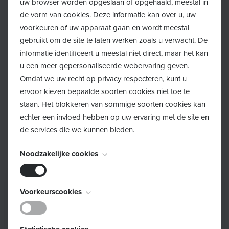
uw browser worden opgeslaan of opgehaald, meestal in
psychologische hulp beschikbaar voor kinderen en
de vorm van cookies. Deze informatie kan over u, uw
jongeren tot en met 23 jaar. Erkende psychologen en
voorkeuren of uw apparaat gaan en wordt meestal
orthopedagogen luisteren naar jouw kind en zoeken
gebruikt om de site te laten werken zoals u verwacht. De
samen wat kan helpen – op het eigen tempo en in alle
informatie identificeert u meestal niet direct, maar het kan
vertrouwen. Dat kan individueel of in groep.
u een meer gepersonaliseerde webervaring geven.
Omdat we uw recht op privacy respecteren, kunt u
Een eerste gesprek kan al veel betekenen.
ervoor kiezen bepaalde soorten cookies niet toe te
staan. Het blokkeren van sommige soorten cookies kan
Meer info en een overzicht van erkende hulpverleners
echter een invloed hebben op uw ervaring met de site en
in jouw buurt vind je op
psychologischezorg-pa.be
.
de services die we kunnen bieden.
Noodzakelijke cookies
Deze cookies zijn noodzakelijk voor het functioneren van
Voorkeurscookies
de website en kunnen niet worden uitgeschakeld. Ze
worden meestal alleen ingesteld als reactie op acties die
Deze cookies, ook bekend als "functionaliteitscookies",
door u worden uitgevoerd en die neerkomen op een