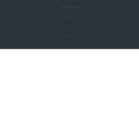
Sitemap
Kalender
Info of hulp nodig?
Nieuws
Over ons
Voor professionals
Onze partners
Contact
Privacy
Foutje gevonden?
Vind ons ook op
Facebook
Instagram