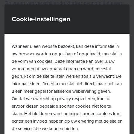
Op vraag van verschillende kinderopvanginitiatieven
werden speciaal samengestelde boekenboxen
Cookie-instellingen
ontwikkeld. Die bevatten een gevarieerd aanbod van
prentenboeken, kartonboeken, voorleesboeken en
voelboeken. Zo kunnen de jongste inwoners van
Wuustwezel laagdrempelig in contact komen met
Wanneer u een website bezoekt, kan deze informatie in
uw browser worden opgeslaan of opgehaald, meestal in
boeken.
de vorm van cookies. Deze informatie kan over u, uw
Concrete ondersteuning
voorkeuren of uw apparaat gaan en wordt meestal
gebruikt om de site te laten werken zoals u verwacht. De
In totaal zijn er 16 boekenboxen samengesteld door de
informatie identificeert u meestal niet direct, maar het kan
bibliotheek met een zorgvuldig geselecteerd aanbod.
u een meer gepersonaliseerde webervaring geven.
Vier groepsopvangen doen mee aan het project:
Omdat we uw recht op privacy respecteren, kunt u
Anneloesje, Zwilly Zwolly, Regenboog en Vinkjes.
ervoor kiezen bepaalde soorten cookies niet toe te
Daarnaast krijgen ook de onthaalouders en
staan. Het blokkeren van sommige soorten cookies kan
echter een invloed hebben op uw ervaring met de site en
buitenschoolse opvang van Ferm een gratis
de services die we kunnen bieden.
boekenbox.