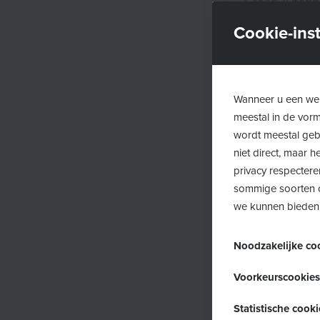
Groep 1:
perin
Gezin en de 
Cookie-inst
Groep 2:
kind
Kind
Wanneer u een web
Groep 3: socia
meestal in de vor
Eerstelijnszo
wordt meestal gebr
niet direct, maar
Groep 4:
jong
privacy respectere
Overkop, Beth
sommige soorten c
we kunnen bieden
Groep 5: kwe
Noodzakelijke co
Je schrijft je in v
Deze cookies zijn 
Voorkeurscookies
uitgeschakeld. Ze 
Doelstell
Deze cookies, ook 
Statistische cooki
die neerkomen op e