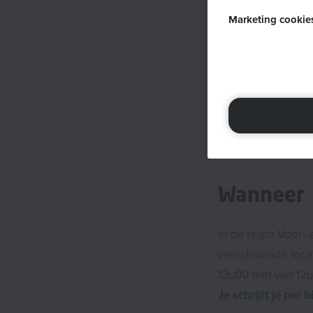
verleden hebt gema
invullen van formu
Deze cookies, ook 
Marketing cookie
wat uw gebruikers
optie geeft om de
Iedereen die inter
zoals welke pagina
slaan geen persoon
Deze cookies volge
worden gebruikt o
om te beperken ho
enige doel is het 
Bijleren van e
organisaties of ad
zolang de cookies 
Het hulpverle
Zelf groeien i
Wanneer
In de regio Voor
verschillende loc
13u00 met van 12
Je schrijft je per