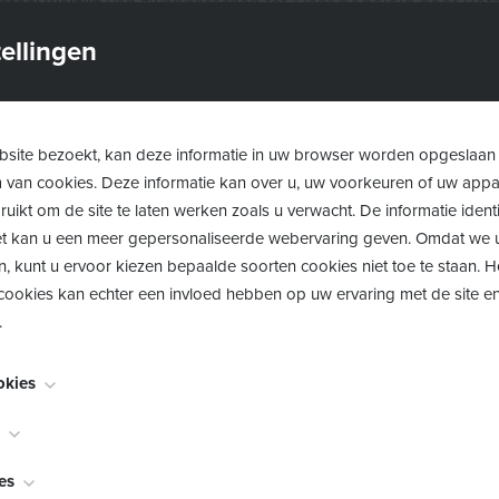
ataal welzijn
van zwangerschap tot 1 jaar begeleid door Beth
Kraamvogel
ellingen
eren tot 14 jaar en hun gezin
begeleid door 1Gezin1Plan en h
site bezoekt, kan deze informatie in uw browser worden opgeslaan
le hulp- en dienstverlening voor
volwassenen
begeleid doo
m van cookies. Deze informatie kan over u, uw voorkeuren of uw app
ne
uikt om de site te laten werken zoals u verwacht. De informatie identi
 het kan u een meer gepersonaliseerde webervaring geven. Omdat we 
eren
met psychische en/of emotionele moeilijkheden begel
n, kunt u ervoor kiezen bepaalde soorten cookies niet toe te staan. 
anië en Pangg 0-18
ookies kan echter een invloed hebben op uw ervaring met de site en
.
tsbare
senioren
begeleid door de Diensten Maatschappelij
okies
oor één van deze vijf groepen.
noodzakelijk voor het functioneren van de website en kunnen niet w
worden meestal alleen ingesteld als reactie op acties die door u wor
ingen
bekend als "functionaliteitscookies", stellen een website in staat om k
es
en verzoek om services, zoals het instellen van uw privacyvoorkeure