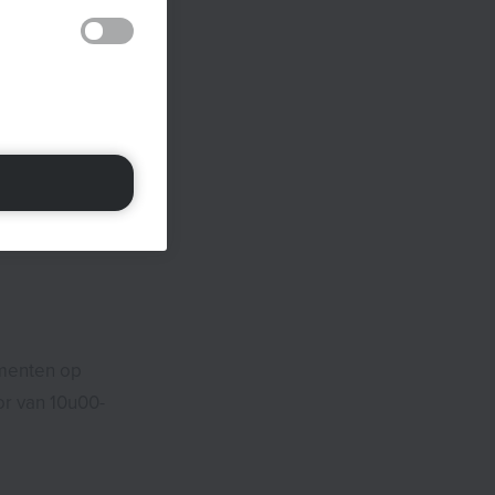
errapporten wilt of
eze cookies of de
 website gebruikt,
ken. Deze cookies
formatie kan
ties te leveren of
nimiseerd. Hun
elen met andere
s van derden,
 derden.
ijn.
omenten op
or van 10u00-