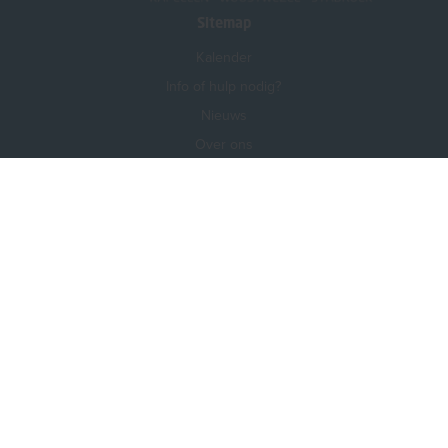
Sitemap
Kalender
Info of hulp nodig?
Nieuws
Over ons
Voor professionals
Onze partners
Contact
Privacy
Foutje gevonden?
Vind ons ook op
Facebook
Instagram