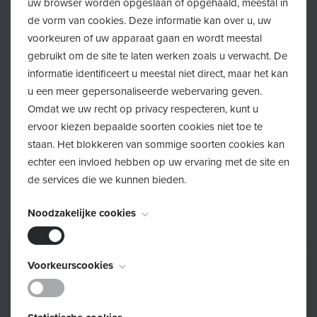
uw browser worden opgeslaan of opgehaald, meestal in
psychologische hulp beschikbaar voor kinderen en
de vorm van cookies. Deze informatie kan over u, uw
jongeren tot en met 23 jaar. Erkende psychologen en
voorkeuren of uw apparaat gaan en wordt meestal
orthopedagogen luisteren naar jouw kind en zoeken
gebruikt om de site te laten werken zoals u verwacht. De
samen wat kan helpen – op het eigen tempo en in alle
informatie identificeert u meestal niet direct, maar het kan
vertrouwen. Dat kan individueel of in groep.
u een meer gepersonaliseerde webervaring geven.
Omdat we uw recht op privacy respecteren, kunt u
Een eerste gesprek kan al veel betekenen.
ervoor kiezen bepaalde soorten cookies niet toe te
staan. Het blokkeren van sommige soorten cookies kan
Meer info en een overzicht van erkende hulpverleners
echter een invloed hebben op uw ervaring met de site en
in jouw buurt vind je op
psychologischezorg-pa.be
.
de services die we kunnen bieden.
Noodzakelijke cookies
Deze cookies zijn noodzakelijk voor het functioneren van
Voorkeurscookies
de website en kunnen niet worden uitgeschakeld. Ze
worden meestal alleen ingesteld als reactie op acties die
Deze cookies, ook bekend als "functionaliteitscookies",
door u worden uitgevoerd en die neerkomen op een