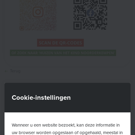
Terug
De Huizen van het Kind in regio Noorderkempen
Cookie-instellingen
bundelen de krachten en lanceren een gezamenlijke
Instagram en Facebookpagina.
Blijf via deze pagina's op de hoogte van alle activiteiten
van de Huizen van het Kind in Brasschaat, Essen,
Wanneer u een website bezoekt, kan deze informatie in
uw browser worden opgeslaan of opgehaald, meestal in
Kalmthout, Kapellen, Stabroek en Wuustwezel!