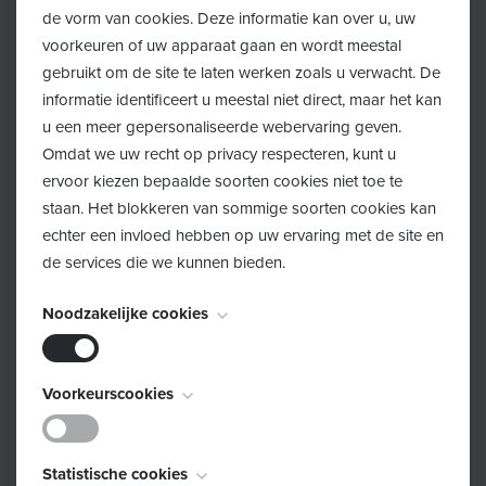
de vorm van cookies. Deze informatie kan over u, uw
voorkeuren of uw apparaat gaan en wordt meestal
gebruikt om de site te laten werken zoals u verwacht. De
informatie identificeert u meestal niet direct, maar het kan
Volg ons op Facebook
u een meer gepersonaliseerde webervaring geven.
Omdat we uw recht op privacy respecteren, kunt u
ervoor kiezen bepaalde soorten cookies niet toe te
Klik hier!
staan. Het blokkeren van sommige soorten cookies kan
echter een invloed hebben op uw ervaring met de site en
de services die we kunnen bieden.
Noodzakelijke cookies
Volg ons op Instagram
Deze cookies zijn noodzakelijk voor het functioneren van
Voorkeurscookies
de website en kunnen niet worden uitgeschakeld. Ze
Klik hier!
worden meestal alleen ingesteld als reactie op acties die
Deze cookies, ook bekend als "functionaliteitscookies",
door u worden uitgevoerd en die neerkomen op een
Statistische cookies