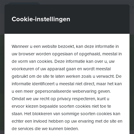
Zoeken
Contact
Vrijwilligerswerk
Onze p
Cookie-instellingen
Wanneer u een website bezoekt, kan deze informatie in
uw browser worden opgeslaan of opgehaald, meestal in
de vorm van cookies. Deze informatie kan over u, uw
Informatie voor jou
voorkeuren of uw apparaat gaan en wordt meestal
gebruikt om de site te laten werken zoals u verwacht. De
Vrije tijd en ontmoeting
informatie identificeert u meestal niet direct, maar het kan
Hieronder vind je informatie en doorverwijzingen naar
u een meer gepersonaliseerde webervaring geven.
Omdat we uw recht op privacy respecteren, kunt u
onze partners terug.
ervoor kiezen bepaalde soorten cookies niet toe te
staan. Het blokkeren van sommige soorten cookies kan
echter een invloed hebben op uw ervaring met de site en
de services die we kunnen bieden.