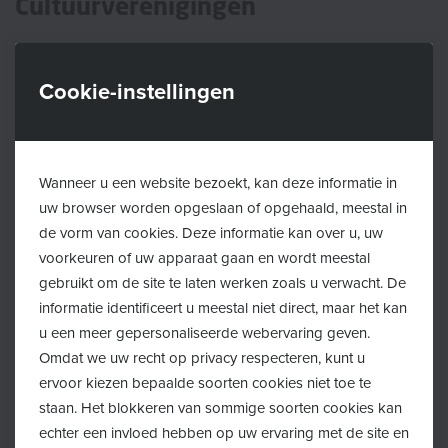
Cultuurverenigingen
Cultuurverenigingen voor kinderen bieden een
creatieve en leerzame vrijetijdsbesteding. Kinderen
Cookie-instellingen
kunnen hier bijvoorbeeld toneelspelen, muziek maken
of tekenen.
Wanneer u een website bezoekt, kan deze informatie in
Cultuurverenigingen Brasschaat
uw browser worden opgeslaan of opgehaald, meestal in
de vorm van cookies. Deze informatie kan over u, uw
Cultuurverenigingen Essen
voorkeuren of uw apparaat gaan en wordt meestal
gebruikt om de site te laten werken zoals u verwacht. De
Cultuurverenigingen Kalmthout
informatie identificeert u meestal niet direct, maar het kan
Cultuurverenigingen Kapellen
u een meer gepersonaliseerde webervaring geven.
Omdat we uw recht op privacy respecteren, kunt u
Cultuurverenigingen Stabroek
ervoor kiezen bepaalde soorten cookies niet toe te
staan. Het blokkeren van sommige soorten cookies kan
Cultuurverenigingen Wuustwezel
echter een invloed hebben op uw ervaring met de site en