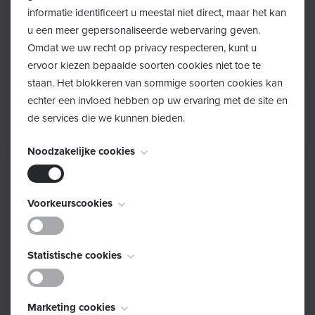
informatie identificeert u meestal niet direct, maar het kan
u een meer gepersonaliseerde webervaring geven.
Omdat we uw recht op privacy respecteren, kunt u
Ben je op zoek naar info over het deeltijds
ervoor kiezen bepaalde soorten cookies niet toe te
kunstonderwijs?
staan. Het blokkeren van sommige soorten cookies kan
echter een invloed hebben op uw ervaring met de site en
de services die we kunnen bieden.
Noodzakelijke cookies
Deze cookies zijn noodzakelijk voor het functioneren van
Voorkeurscookies
de website en kunnen niet worden uitgeschakeld. Ze
worden meestal alleen ingesteld als reactie op acties die
Deze cookies, ook bekend als "functionaliteitscookies",
door u worden uitgevoerd en die neerkomen op een
Statistische cookies
stellen een website in staat om keuzes die u in het
verzoek om services, zoals het instellen van uw
verleden hebt gemaakt te onthouden, zoals welke taal u
privacyvoorkeuren, inloggen of het invullen van
Deze cookies, ook bekend als "prestatiecookies",
verkiest, voor welke regio u weerrapporten wilt of wat
formulieren. U kunt uw browser zo instellen dat deze u
Marketing cookies