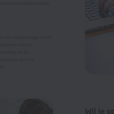
 een studietoelage betaalt
r een studietoelage wordt
illende criteria,
stelling tot de
ietoelage wel zelf
fo.
Wil je o