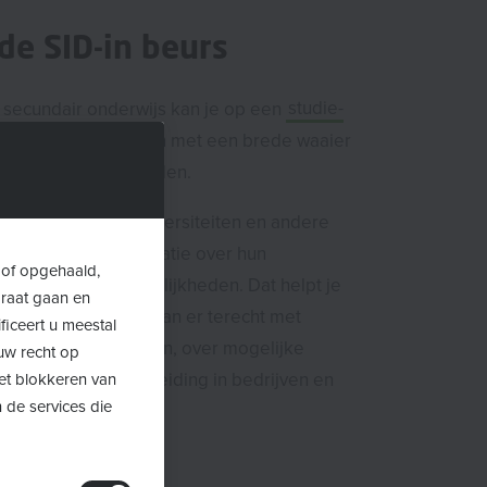
de SID-in beurs
s secundair onderwijs kan je op een
studie-
SID-in)
kennismaken met een brede waaier
 beroepsmogelijkheden.
de hogescholen, universiteiten en andere
llingen geven informatie over hun
 of opgehaald,
 andere studiemogelijkheden. Dat helpt je
araat gaan en
of beroepskeuze.
Je kan er terecht met
ficeert u meestal
t beroepen inhouden, over mogelijke
uw recht op
en over verdere opleiding in bedrijven en
Het blokkeren van
 de services die