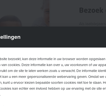
Bezoek 
Als laatstejaar
informatiedag (
ellingen
aan studie- en
De verschillen
onderwijsinste
site bezoekt, kan deze informatie in uw browser worden opgeslaan
opleidingen en
m van cookies. Deze informatie kan over u, uw voorkeuren of uw app
bij je studie- 
uikt om de site te laten werken zoals u verwacht. De informatie identi
vragen over wa
 het kan u een meer gepersonaliseerde webervaring geven. Omdat we 
tewerkstelling 
n, kunt u ervoor kiezen bepaalde soorten cookies niet toe te staan. 
ookies kan echter een invloed hebben op uw ervaring met de site en
organisaties.
.