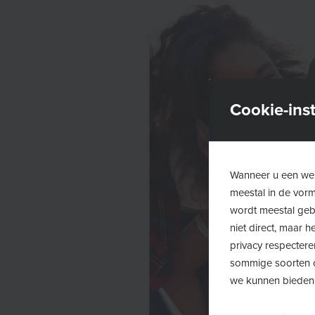
Cookie-inst
Wanneer u een web
meestal in de vor
wordt meestal gebr
niet direct, maar
privacy respectere
sommige soorten c
we kunnen bieden