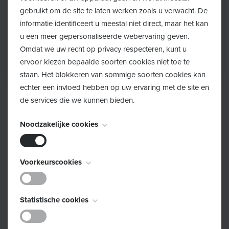
gebruikt om de site te laten werken zoals u verwacht. De
informatie identificeert u meestal niet direct, maar het kan
u een meer gepersonaliseerde webervaring geven.
Omdat we uw recht op privacy respecteren, kunt u
ervoor kiezen bepaalde soorten cookies niet toe te
staan. Het blokkeren van sommige soorten cookies kan
echter een invloed hebben op uw ervaring met de site en
de services die we kunnen bieden.
Terug
Noodzakelijke cookies
Op 7 maart organiseerden de Huizen van het Kind,
1Gezin1Plan, Eerstelijnszone Noorderkempen en het
Deze cookies zijn noodzakelijk voor het functioneren van
Voorkeurscookies
GBO de Welzijnsbeurs. De beurs bracht organisaties en
de website en kunnen niet worden uitgeschakeld. Ze
verenigingen samen die zich inzetten voor ouders,
worden meestal alleen ingesteld als reactie op acties die
kinderen en jongeren. Met workshops over onder
Deze cookies, ook bekend als "functionaliteitscookies",
door u worden uitgevoerd en die neerkomen op een
Statistische cookies
andere ADHD, Eerste Hulp bij Echtscheiding (EHBE),
stellen een website in staat om keuzes die u in het
verzoek om services, zoals het instellen van uw
laaggeletterde ouders en jonge mantelzorgers was er
verleden hebt gemaakt te onthouden, zoals welke taal u
privacyvoorkeuren, inloggen of het invullen van