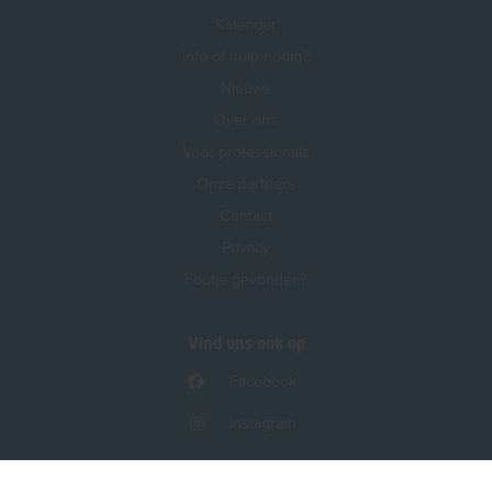
Kalender
Info of hulp nodig?
Nieuws
Over ons
Voor professionals
Onze partners
Contact
Privacy
Foutje gevonden?
Vind ons ook op
Facebook
Instagram