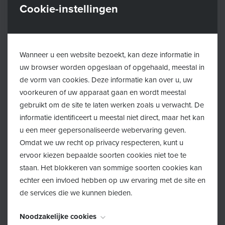
Cookie-instellingen
Terug
Hier vind je 12 tips waarmee je je kind - peuter, kleuter
Wanneer u een website bezoekt, kan deze informatie in
of lagereschoolkind stimuleert om gezond te eten:
uw browser worden opgeslaan of opgehaald, meestal in
de vorm van cookies. Deze informatie kan over u, uw
Proeven kan je leren
voorkeuren of uw apparaat gaan en wordt meestal
gebruikt om de site te laten werken zoals u verwacht. De
Toon het goede voorbeeld
informatie identificeert u meestal niet direct, maar het kan
u een meer gepersonaliseerde webervaring geven.
Bied eten op een leuke manier aan
Omdat we uw recht op privacy respecteren, kunt u
ervoor kiezen bepaalde soorten cookies niet toe te
Zet variatie op het menu
staan. Het blokkeren van sommige soorten cookies kan
Maak gezonde keuzes
echter een invloed hebben op uw ervaring met de site en
de services die we kunnen bieden.
Betrek kinderen maximaal
Noodzakelijke cookies