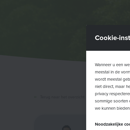
Cookie-inst
Wanneer u een web
meestal in de vor
wordt meestal gebr
niet direct, maar
privacy respectere
Terug naar het overzicht
sommige soorten c
we kunnen bieden
Noodzakelijke co