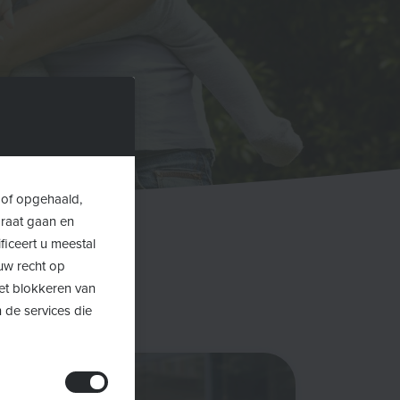
 of opgehaald,
araat gaan en
ficeert u meestal
uw recht op
Het blokkeren van
 de services die