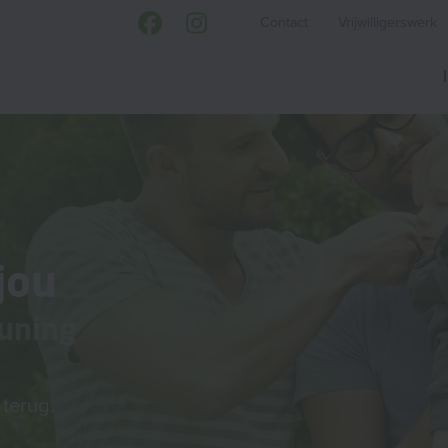
Contact
Vrijwilligerswerk
jou
uning
terug.