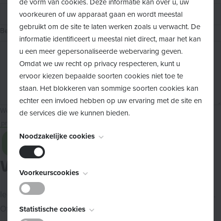
de vorm van cookies. Deze informatie kan over u, uw
voorkeuren of uw apparaat gaan en wordt meestal
gebruikt om de site te laten werken zoals u verwacht. De
Bericht
informatie identificeert u meestal niet direct, maar het kan
u een meer gepersonaliseerde webervaring geven.
Omdat we uw recht op privacy respecteren, kunt u
ervoor kiezen bepaalde soorten cookies niet toe te
staan. Het blokkeren van sommige soorten cookies kan
echter een invloed hebben op uw ervaring met de site en
We bewaren de info die je doorstuurt tijdelijk en met respect voor je
de services die we kunnen bieden.
privacy
.
Noodzakelijke cookies
Verzenden
Vragen over opvoeden?
Deze cookies zijn noodzakelijk voor het functioneren van
Voorkeurscookies
de website en kunnen niet worden uitgeschakeld. Ze
Iedereen heeft wel eens vragen of twijfels over opvoeden.
worden meestal alleen ingesteld als reactie op acties die
Deze cookies, ook bekend als "functionaliteitscookies",
Of je nu een kleine of een grote vraag hebt, over kleine of
door u worden uitgevoerd en die neerkomen op een
Statistische cookies
stellen een website in staat om keuzes die u in het
verzoek om services, zoals het instellen van uw