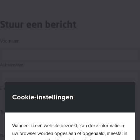
Stuur een bericht
Voornaam
Achternaam
E-mail
Cookie-instellingen
Telefoon
Wanneer u een website bezoekt, kan deze informatie in
uw browser worden opgeslaan of opgehaald, meestal in
Gemeente