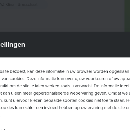
AZ Klina - Brasschaat
?
ellingen
en, zoals de emotionele en sociale
hechting, en het stimuleren van
site bezoekt, kan deze informatie in uw browser worden opgeslaan
m van cookies. Deze informatie kan over u, uw voorkeuren of uw app
en en het stellen van vragen.
uikt om de site te laten werken zoals u verwacht. De informatie identi
aring hebt, deze infosessie biedt
 het kan u een meer gepersonaliseerde webervaring geven. Omdat we 
n, kunt u ervoor kiezen bepaalde soorten cookies niet toe te staan. 
de uitdagingen van het ouderschap
ookies kan echter een invloed hebben op uw ervaring met de site en
.
ntjes een liefdevolle en