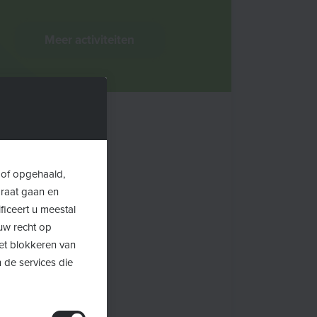
Meer activiteiten
 of opgehaald,
araat gaan en
ficeert u meestal
uw recht op
Het blokkeren van
 de services die