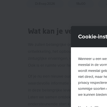
Di
8
sep
2026
18u00
Wat kan je verwachten
Cookie-inst
We zullen belangrijke onderwerpen besprek
ontwikkeling, het opbouwen van een veilige 
zintuiglijke ervaringen, voeding en slapen.
Wanneer u een web
meestal in de vor
Ook is er ruimte voor het delen van ervaring
wordt meestal gebr
Of je nu een nieuwe ouder bent of al wat erv
niet direct, maar
privacy respectere
waardevolle informatie en handvatten voor 
sommige soorten c
in deze belangrijke levensfase.
we kunnen bieden
Laten we samen ontdekken hoe we onze klei
ondersteunende start kunnen geven.