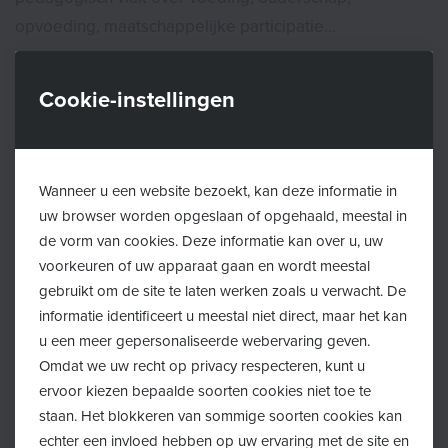
opvoeding, maatschappelijke participatie…
Een bezoek aan het consultatiebureau is gratis. Wegen
Cookie-instellingen
en meten kan steeds zonder afspraak tijdens de
openingsuren van het consultatiebureau.
Wanneer u een website bezoekt, kan deze informatie in
Afspraak maken of verplaatsen?
uw browser worden opgeslaan of opgehaald, meestal in
de vorm van cookies. Deze informatie kan over u, uw
Een afspraak met het consultatiebureau kan je maken
voorkeuren of uw apparaat gaan en wordt meestal
of verplaatsen:
gebruikt om de site te laten werken zoals u verwacht. De
informatie identificeert u meestal niet direct, maar het kan
u een meer gepersonaliseerde webervaring geven.
Van 08u00-20u00 via de Kind&Gezin lijn:
078 150
Omdat we uw recht op privacy respecteren, kunt u
100
ervoor kiezen bepaalde soorten cookies niet toe te
staan. Het blokkeren van sommige soorten cookies kan
Online via
Mijn Kind&Gezin
echter een invloed hebben op uw ervaring met de site en