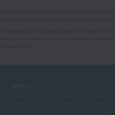
n.
samenwerkingsverband 1G1P opgericht waarin 50 partners ui
et als gezamenlijk doel een laagdrempelige ondersteuning
samenwerking tussen de Welzijnscampus, het CAW-huis en Hui
 stap gezet om de droom van een laagdrempelig onthaal vo
 waar te maken.
Sitemap
Kalender
Over ons
Contact
Info of hulp nodig?
Voor professionals
Privacy
Nieuws
Onze partners
Foutje gev