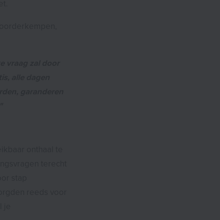
et.
 Noorderkempen,
e vraag zal door
is, alle dagen
orden, garanderen
"
ikbaar onthaal te
ngsvragen terecht
oor stap
orgden reeds voor
 je