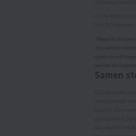
domeinen zoals ad
Op de Welzijnscam
het OLO-Rotonde 
"Waar de burger o
de juiste profess
open en vrij toe
we dat de hulpvra
Samen st
OLO-Rotonde vzw h
voorzien waar zow
kunnen. Door same
gerealiseerd. Sam
succesvolle initia