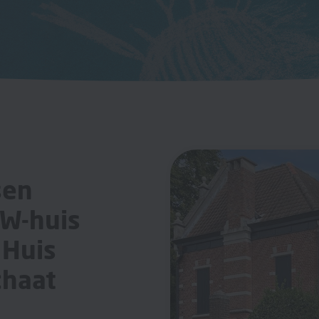
sen
AW-huis
 Huis
chaat