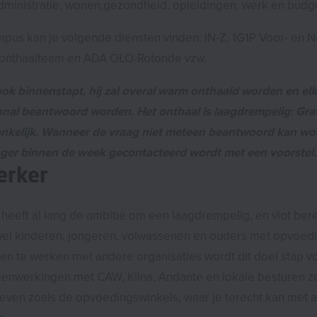
ministratie, wonen,gezondheid, opleidingen, werk en budg
pus kan je volgende diensten vinden: IN-Z, 1G1P Voor- en
onthaalteam en ADA OLO-Rotonde vzw.
ok binnenstapt, hij zal overal warm onthaald worden en elk
ional beantwoord worden. Het onthaal is laagdrempelig: Grat
gankelijk. Wanneer de vraag niet meteen beantwoord kan w
ger binnen de week gecontacteerd wordt met een voorstel.
erker
eeft al lang de ambitie om een laagdrempelig, en vlot bere
el kinderen, jongeren, volwassenen en ouders met opvoedi
n te werken met andere organisaties wordt dit doel stap v
enwerkingen met CAW, Klina, Andante en lokale besturen z
tieven zoals de opvoedingswinkels, waar je terecht kan met al