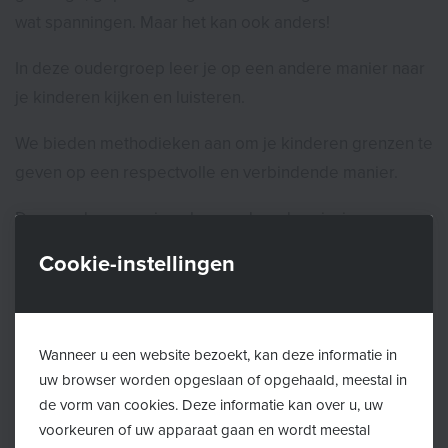
wat spanningen. Maar het kan ook anders!
In deze oudergroep leer je op een andere manier naar
je kinderen kijken en luisteren.
We bieden methodieken aan om je kinderen grenzen te
geven op een respectvolle en verbindende manier.
Deze oudergroep is gebaseerd op de principes van
How2talk2kids en democratisch opvoeden en gericht
Cookie-instellingen
op ouders van basisschoolkinderen (+3 jaar).
Data:
woensdag 18/11, 25/11, 02/12 en 09/12/2026 van
19.00u tot 21.00u
Wanneer u een website bezoekt, kan deze informatie in
Locatie:
OC Schoem, August Huybrechtslaan 1, 2940
uw browser worden opgeslaan of opgehaald, meestal in
de vorm van cookies. Deze informatie kan over u, uw
Stabroek
voorkeuren of uw apparaat gaan en wordt meestal
Begeleiding
: OLO-Rotonde vzw - medewerkers