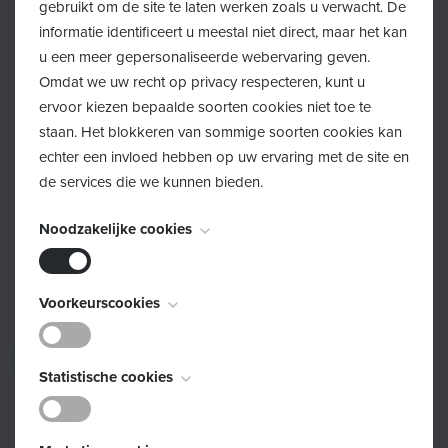
gebruikt om de site te laten werken zoals u verwacht. De
Opvoedingswinkel
informatie identificeert u meestal niet direct, maar het kan
Voor wie
: ouders van basisschoolkinderen (+3 jaar)
u een meer gepersonaliseerde webervaring geven.
Kostprijs
: gratis
Omdat we uw recht op privacy respecteren, kunt u
Inschrijven
: mail naar
inschrijven@olo-rotonde.be
met
ervoor kiezen bepaalde soorten cookies niet toe te
staan. Het blokkeren van sommige soorten cookies kan
vermelding van je naam en telefoonnummer, of door te
echter een invloed hebben op uw ervaring met de site en
bellen naar
03 270 06 73
.
de services die we kunnen bieden.
Je kan je ook
online
inschrijven.
Noodzakelijke cookies
Inschrijven
Deze cookies zijn noodzakelijk voor het functioneren van
Voorkeurscookies
de website en kunnen niet worden uitgeschakeld. Ze
worden meestal alleen ingesteld als reactie op acties die
Schrijf je in!
Deze cookies, ook bekend als "functionaliteitscookies",
door u worden uitgevoerd en die neerkomen op een
Statistische cookies
stellen een website in staat om keuzes die u in het
verzoek om services, zoals het instellen van uw
verleden hebt gemaakt te onthouden, zoals welke taal u
privacyvoorkeuren, inloggen of het invullen van