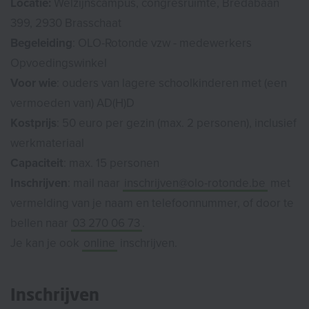
Locatie:
Welzijnscampus, congresruimte, Bredabaan
399, 2930 Brasschaat
Begeleiding
: OLO-Rotonde vzw - medewerkers
Opvoedingswinkel
Voor wie
: ouders van lagere schoolkinderen met (een
vermoeden van) AD(H)D
Kostprijs
: 50 euro per gezin (max. 2 personen), inclusief
werkmateriaal
Capaciteit
: max. 15 personen
Inschrijven
: mail naar
inschrijven@olo-rotonde.be
met
vermelding van je naam en telefoonnummer, of door te
bellen naar
03 270 06 73
.
Je kan je ook
online
inschrijven.
Inschrijven