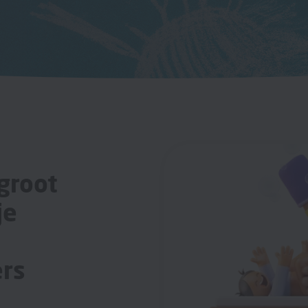
groot
je
rs