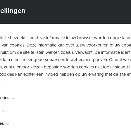
nge kinderen en zwangere vrouwen zijn extra gevoelig. Hun l
ellingen
ling, waardoor ze sneller impact ondervinden.
ws: jij kan veel doen!
site bezoekt, kan deze informatie in uw browser worden opgeslaan
m van cookies. Deze informatie kan over u, uw voorkeuren of uw app
 alles om te gooien. Met kleine, haalbare veranderingen kom
uikt om de site te laten werken zoals u verwacht. De informatie identi
n paar handige tips op een rijtje:
 het kan u een meer gepersonaliseerde webervaring geven. Omdat we 
n, kunt u ervoor kiezen bepaalde soorten cookies niet toe te staan. 
ookies kan echter een invloed hebben op uw ervaring met de site en
.
er op in glas of porselein, niet in plastic.
okies
es en flessen van glas of inox.
noodzakelijk voor het functioneren van de website en kunnen niet w
worden meestal alleen ingesteld als reactie op acties die door u wor
bekend als "functionaliteitscookies", stellen een website in staat om k
es
en verzoek om services, zoals het instellen van uw privacyvoorkeure
akt te onthouden, zoals welke taal u verkiest, voor welke regio u we
lieren. U kunt uw browser zo instellen dat deze u waarschuwt voor d