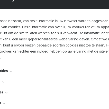
site bezoekt, kan deze informatie in uw browser worden opgeslaan
m van cookies. Deze informatie kan over u, uw voorkeuren of uw app
uikt om de site te laten werken zoals u verwacht. De informatie identi
 het kan u een meer gepersonaliseerde webervaring geven. Omdat we 
n, kunt u ervoor kiezen bepaalde soorten cookies niet toe te staan. 
ookies kan echter een invloed hebben op uw ervaring met de site en
.
okies
noodzakelijk voor het functioneren van de website en kunnen niet w
worden meestal alleen ingesteld als reactie op acties die door u wor
bekend als "functionaliteitscookies", stellen een website in staat om k
es
en verzoek om services, zoals het instellen van uw privacyvoorkeure
akt te onthouden, zoals welke taal u verkiest, voor welke regio u we
lieren. U kunt uw browser zo instellen dat deze u waarschuwt voor d
bekend als "prestatiecookies", verzamelen informatie over hoe u een
s
naam en wachtwoord zijn, zodat u automatisch kan inloggen.
ze te blokkeren, maar sommige delen van de site zullen dan niet wer
's u hebt bezocht en op welke links u hebt geklikt. Geen van deze in