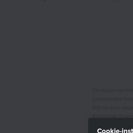
De Huizen van he
gezamenlijke Ins
Blijf via deze pag
Brasschaat, Essen
Cookie-inst