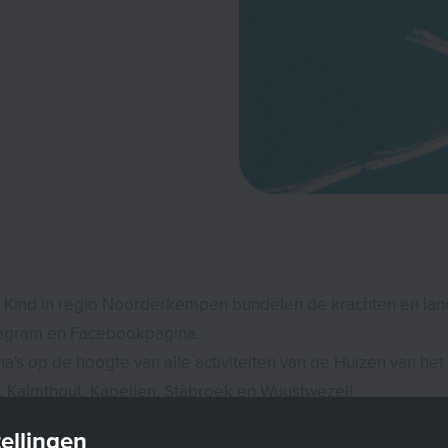
t Kind in regio Noorderkempen bundelen de krachten en la
tagram en Facebookpagina.
ina's op de hoogte van alle activiteiten van de Huizen van het 
, Kalmthout, Kapellen, Stabroek en Wuustwezel!
ellingen