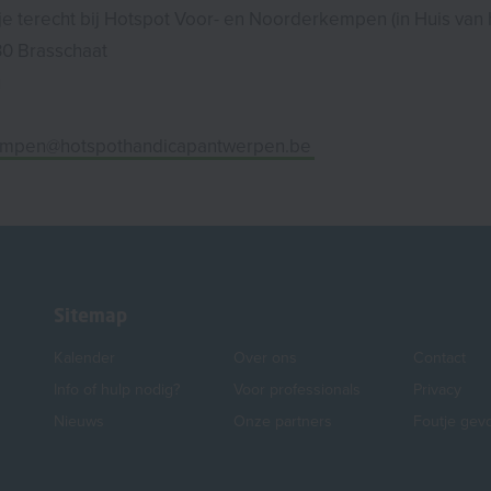
je terecht bij Hotspot Voor- en Noorderkempen (in Huis van h
30 Brasschaat
u
mpen@hotspothandicapantwerpen.be
Sitemap
Kalender
Over ons
Contact
Info of hulp nodig?
Voor professionals
Privacy
Nieuws
Onze partners
Foutje gev