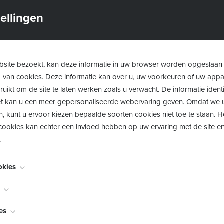
ellingen
site bezoekt, kan deze informatie in uw browser worden opgeslaan
m van cookies. Deze informatie kan over u, uw voorkeuren of uw app
uikt om de site te laten werken zoals u verwacht. De informatie identi
 het kan u een meer gepersonaliseerde webervaring geven. Omdat we 
n, kunt u ervoor kiezen bepaalde soorten cookies niet toe te staan. 
ookies kan echter een invloed hebben op uw ervaring met de site en
.
okies
noodzakelijk voor het functioneren van de website en kunnen niet w
worden meestal alleen ingesteld als reactie op acties die door u wor
bekend als "functionaliteitscookies", stellen een website in staat om k
es
en verzoek om services, zoals het instellen van uw privacyvoorkeure
akt te onthouden, zoals welke taal u verkiest, voor welke regio u we