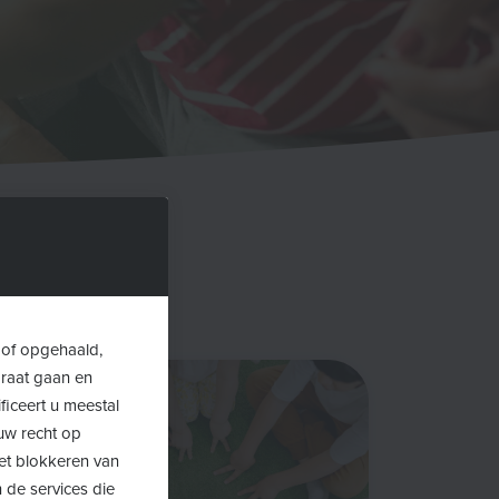
 of opgehaald,
araat gaan en
ficeert u meestal
uw recht op
Het blokkeren van
 de services die