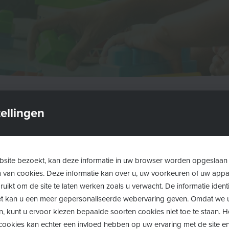
ellingen
site bezoekt, kan deze informatie in uw browser worden opgeslaan
m van cookies. Deze informatie kan over u, uw voorkeuren of uw app
uikt om de site te laten werken zoals u verwacht. De informatie identi
 het kan u een meer gepersonaliseerde webervaring geven. Omdat we 
n, kunt u ervoor kiezen bepaalde soorten cookies niet toe te staan. 
ookies kan echter een invloed hebben op uw ervaring met de site en