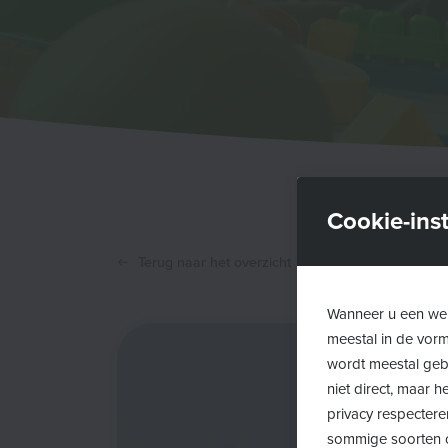
Cookie-inst
Terug naar het overzicht
Wanneer u een web
meestal in de vor
wordt meestal gebr
niet direct, maar
privacy respectere
sommige soorten c