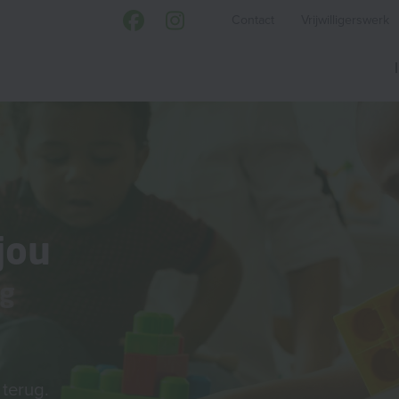
Contact
Vrijwilligerswerk
jou
ng
terug.