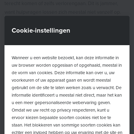
terecht komen of zelfs verlorengaan. Dit is jammer,
want hulpvragen lossen zich meestal niet vanzelf op.
Integendeel, ze worden vaak groter en kunnen enorme
druk uitoefenen op de persoon zelf en zijn omgeving.
Cookie-instellingen
Het vroegtijdig detecteren van problemen of vragen en
het snel kunnen opstarten van de gepaste
Wanneer u een website bezoekt, kan deze informatie in
ondersteuning is daarom cruciaal. Door hun krachten te
uw browser worden opgeslaan of opgehaald, meestal in
bundelen willen de Welzijnscampus, het CAW-huis
de vorm van cookies. Deze informatie kan over u, uw
Noorderkempen en Huis van het Kind een oplossing
voorkeuren of uw apparaat gaan en wordt meestal
bieden. Door samen te werken en kennisover elkaars
gebruikt om de site te laten werken zoals u verwacht. De
werking uit te wisselen, kan er gericht en snel worden
informatie identificeert u meestal niet direct, maar het kan
u een meer gepersonaliseerde webervaring geven.
doorverwezen naar een passende ondersteuning.
Omdat we uw recht op privacy respecteren, kunt u
Waaier aan werkingen
ervoor kiezen bepaalde soorten cookies niet toe te
staan. Het blokkeren van sommige soorten cookies kan
Iedereen is welkom op één van de drie locaties met
echter een invloed hebben op uw ervaring met de site en