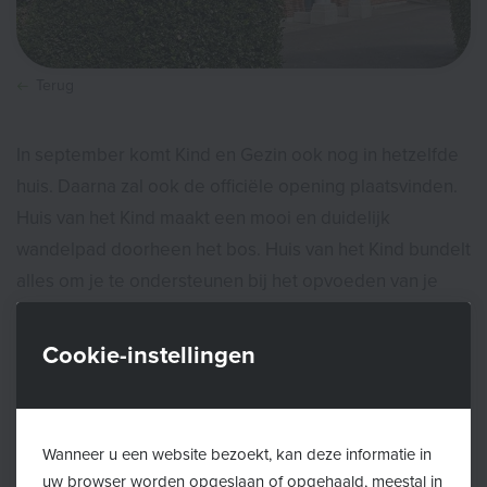
Terug
In september komt Kind en Gezin ook nog in hetzelfde
huis. Daarna zal ook de officiële opening plaatsvinden.
Huis van het Kind maakt een mooi en duidelijk
wandelpad doorheen het bos. Huis van het Kind bundelt
alles om je te ondersteunen bij het opvoeden van je
kind, van opvoeden tot opgroeien. Zie je door het bos
de bomen niet meer? Nood aan een babbel? Beneiuwd
Cookie-instellingen
naar waar we nu zitten? Kom gerust eens een kijkje
nemen of kom je vraag stellen. Dit kan elke werkdag
tussen 9u en 12u in de Hemeldreef 1 in Brasschaat. We
Wanneer u een website bezoekt, kan deze informatie in
zijn ook telefonisch bereikbaar via het nummer
03/270
uw browser worden opgeslaan of opgehaald, meestal in