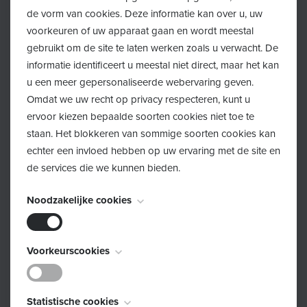
06 70
.
de vorm van cookies. Deze informatie kan over u, uw
voorkeuren of uw apparaat gaan en wordt meestal
Overdracht werking Huis van het Kind
gebruikt om de site te laten werken zoals u verwacht. De
Het gemeentebestuur van Brasschaat droeg de
informatie identificeert u meestal niet direct, maar het kan
werking van Huis van het Kind begin dit jaar over aan
u een meer gepersonaliseerde webervaring geven.
Omdat we uw recht op privacy respecteren, kunt u
OLO-Rotonde vzw. De dienstverlening van Huis van het
ervoor kiezen bepaalde soorten cookies niet toe te
Kind valt perfect binnen de expertise en werking van
staan. Het blokkeren van sommige soorten cookies kan
OLO-Rotonde vzw. De werkingen kunnen elkaar op die
echter een invloed hebben op uw ervaring met de site en
manier versterken binnen het zorglandschap van de
de services die we kunnen bieden.
gemeente Brasschaat.
Noodzakelijke cookies
Hemeldreef 1 – waaier aan werkingen
De juiste plek om Huis van het Kind te huisvesten, was
Deze cookies zijn noodzakelijk voor het functioneren van
snel gevonden. De Hemeldreef 1 is een mooi
Voorkeurscookies
de website en kunnen niet worden uitgeschakeld. Ze
beschermd en centraal gelegen pand waar volgende
worden meestal alleen ingesteld als reactie op acties die
dienstverleningen te vinden zijn:
Deze cookies, ook bekend als "functionaliteitscookies",
door u worden uitgevoerd en die neerkomen op een
Statistische cookies