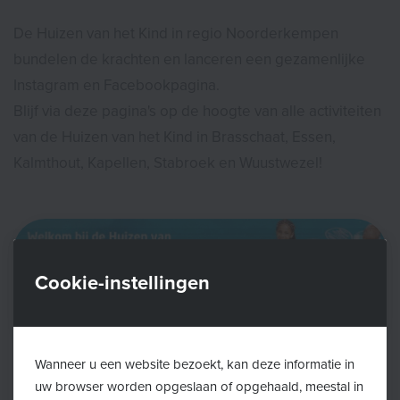
De Huizen van het Kind in regio Noorderkempen
bundelen de krachten en lanceren een gezamenlijke
Instagram en Facebookpagina.
Blijf via deze pagina's op de hoogte van alle activiteiten
van de Huizen van het Kind in Brasschaat, Essen,
Kalmthout, Kapellen, Stabroek en Wuustwezel!
Cookie-instellingen
Wanneer u een website bezoekt, kan deze informatie in
uw browser worden opgeslaan of opgehaald, meestal in