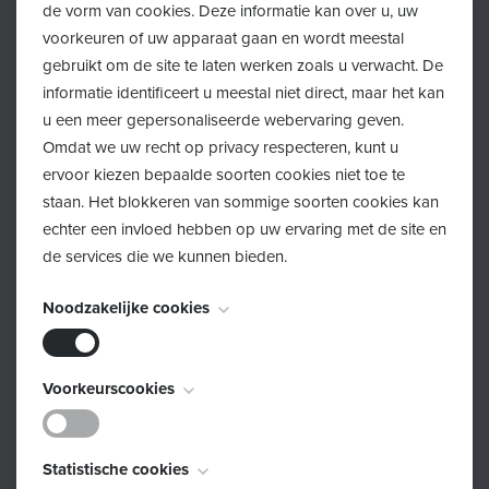
de vorm van cookies. Deze informatie kan over u, uw
voorkeuren of uw apparaat gaan en wordt meestal
gebruikt om de site te laten werken zoals u verwacht. De
informatie identificeert u meestal niet direct, maar het kan
u een meer gepersonaliseerde webervaring geven.
Omdat we uw recht op privacy respecteren, kunt u
ervoor kiezen bepaalde soorten cookies niet toe te
staan. Het blokkeren van sommige soorten cookies kan
echter een invloed hebben op uw ervaring met de site en
de services die we kunnen bieden.
Noodzakelijke cookies
Dit bericht op Instagram bekijken
Deze cookies zijn noodzakelijk voor het functioneren van
Voorkeurscookies
de website en kunnen niet worden uitgeschakeld. Ze
worden meestal alleen ingesteld als reactie op acties die
Deze cookies, ook bekend als "functionaliteitscookies",
door u worden uitgevoerd en die neerkomen op een
Statistische cookies