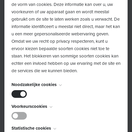
de vorm van cookies. Deze informatie kan over u, uw
voorkeuren of uw apparaat gaan en wordt meestal
gebruikt om de site te laten werken zoals u verwacht. De
informatie identificeert u meestal niet direct, maar het kan
u een meer gepersonaliseerde webervaring geven.
Omdat we uw recht op privacy respecteren, kunt u
ervoor kiezen bepaalde soorten cookies niet toe te
staan. Het blokkeren van sommige soorten cookies kan
echter een invloed hebben op uw ervaring met de site en
de services die we kunnen bieden.
Noodzakelijke cookies
Deze cookies zijn noodzakelijk voor het functioneren van
Voorkeurscookies
de website en kunnen niet worden uitgeschakeld. Ze
worden meestal alleen ingesteld als reactie op acties die
Deze cookies, ook bekend als "functionaliteitscookies",
door u worden uitgevoerd en die neerkomen op een
Statistische cookies